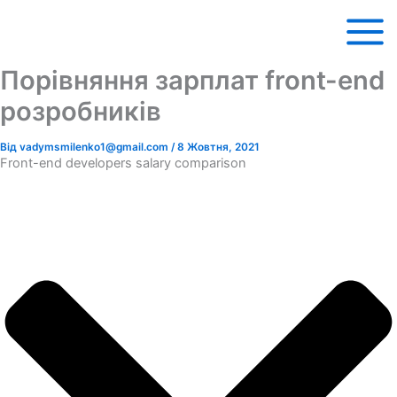
Перейти
до
вмісту
Порівняння зарплат front-end
розробників
Від
vadymsmilenko1@gmail.com
/
8 Жовтня, 2021
Front-end developers salary comparison