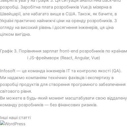
Зверніть увагу на Графік 3. Ця ситуація аналогічна back-end
розробці. Заробітна плата розробників Vue.js мізерна в
Швейцарії, але набагато вище в США. Також, як бачите, в
Україні практично найнижчі ціни на оренду розробників. З
огляду на високий рівень і досягнення інженерів, ця ціна
цілком вигідна.
Графік 3. Порівняння зарплат front-end розробників по країнам
і JS-фреймворк (React, Angular, Vue)
Infosoft — це команда інженерів ІТ та контролю якості (QA).
Ми надаємо компаніям технічних фахівців і експертизу в
розробці продуктів для створення програмного забезпечення
світового рівня.
Ви можете в будь-який момент масштабувати свою віддалену
команду розробників — без фінансових ризиків.
Інші наші статті