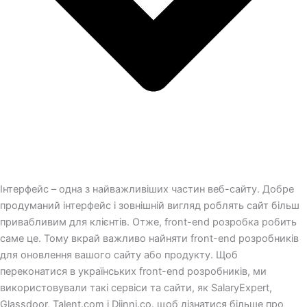
Інтерфейс – одна з найважливіших частин веб-сайту. Добре
продуманий інтерфейс і зовнішній вигляд роблять сайт більш
привабливим для клієнтів. Отже, front-end розробка робить
саме це. Тому вкрай важливо найняти front-end розробників
для оновлення вашого сайту або продукту. Щоб
переконатися в українських front-end розробників, ми
використовували такі сервіси та сайти, як SalaryExpert,
Glassdoor, Talent.com і Djinni.co. щоб дізнатися більше про