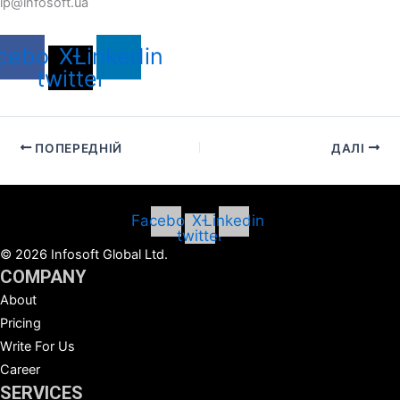
ip@infosoft.ua
cebook
X-
Linkedin
twitter
ПОПЕРЕДНІЙ
ДАЛІ
Facebook
X-
Linkedin
twitter
©
2026
Infosoft Global Ltd.
COMPANY
About
Pricing
Write For Us
Career
SERVICES