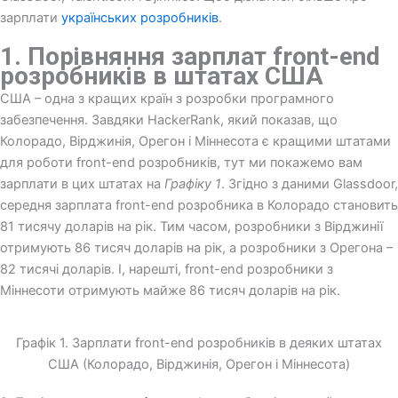
зарплати
українських розробників
.
1. Порівняння зарплат front-end
розробників в штатах США
США – одна з кращих країн з розробки програмного
забезпечення. Завдяки HackerRank, який показав, що
Колорадо, Вірджинія, Орегон і Міннесота є кращими штатами
для роботи front-end розробників, тут ми покажемо вам
зарплати в цих штатах на
Графіку 1
. Згідно з даними Glassdoor,
середня зарплата front-end розробника в Колорадо становить
81 тисячу доларів на рік. Тим часом, розробники з Вірджинії
отримують 86 тисяч доларів на рік, а розробники з Орегона –
82 тисячі доларів. І, нарешті, front-end розробники з
Міннесоти отримують майже 86 тисяч доларів на рік.
Графік 1. Зарплати front-end розробників в деяких штатах
США (Колорадо, Вірджинія, Орегон і Міннесота)