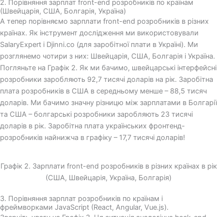
2. Порівняння зарплат front-end розробників по країнам
(Швейцарія, США, Болгарія, Україна)
А тепер порівняємо зарплати front-end розробників в різних
країнах. Як інструмент дослідження ми використовували
SalaryExpert і Djinni.co (для заробітної плати в Україні). Ми
розглянемо чотири з них: Швейцарія, США, Болгарія і Україна.
Погляньте на Графік 2. Як ми бачимо, швейцарські інтерфейсні
розробники заробляють 92,7 тисячі доларів на рік. Заробітна
плата розробників в США в середньому менше – 88,5 тисяч
доларів. Ми бачимо значну різницю між зарплатами в Болгарії
та США – болгарські розробники заробляють 23 тисячі
доларів в рік. Заробітна плата українських фронтенд-
розробників найнижча в графіку – 17,7 тисячі доларів!
Графік 2. Зарплати front-end розробників в різних країнах в рік
(США, Швейцарія, Україна, Болгарія)
3. Порівняння зарплат розробників по країнам і
фреймворками JavaScript (React, Angular, Vue.js).