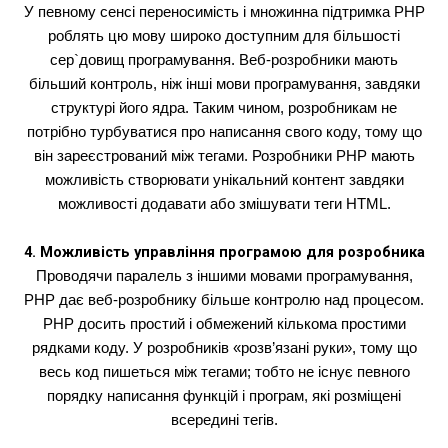
У певному сенсі переносимість і множинна підтримка PHP
роблять цю мову широко доступним для більшості
сер`довищ програмування. Веб-розробники мають
більший контроль, ніж інші мови програмування, завдяки
структурі його ядра. Таким чином, розробникам не
потрібно турбуватися про написання свого коду, тому що
він зареєстрований між тегами. Розробники PHP мають
можливість створювати унікальний контент завдяки
можливості додавати або змішувати теги HTML.
4. Можливість управління програмою для розробника
Проводячи паралель з іншими мовами програмування,
PHP дає веб-розробнику більше контролю над процесом.
PHP досить простий і обмежений кількома простими
рядками коду. У розробників «розв’язані руки», тому що
весь код пишеться між тегами; тобто не існує певного
порядку написання функцій і програм, які розміщені
всередині тегів.