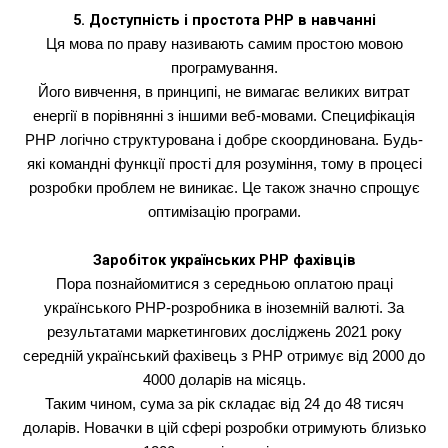
5. Доступність і простота PHP в навчанні
Ця мова по праву називають самим простою мовою
програмування.
Його вивчення, в принципі, не вимагає великих витрат
енергії в порівнянні з іншими веб-мовами. Специфікація
PHP логічно структурована і добре скоординована. Будь-
які командні функції прості для розуміння, тому в процесі
розробки проблем не виникає. Це також значно спрощує
оптимізацію програми.
Заробіток українських PHP фахівців
Пора познайомитися з середньою оплатою праці
українського PHP-розробника в іноземній валюті. За
результатами маркетингових досліджень 2021 року
середній український фахівець з PHP отримує від 2000 до
4000 доларів на місяць.
Таким чином, сума за рік складає від 24 до 48 тисяч
доларів. Новачки в цій сфері розробки отримують близько