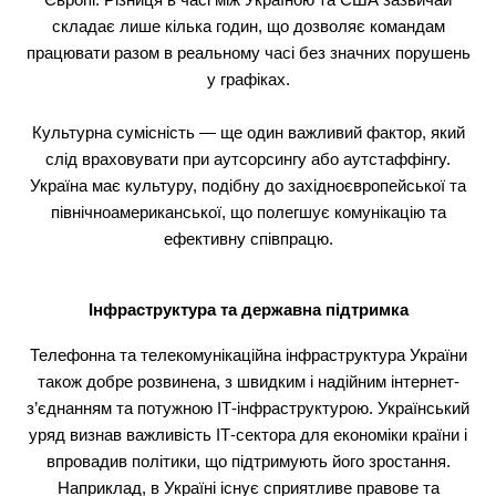
Європі. Різниця в часі між Україною та США зазвичай
складає лише кілька годин, що дозволяє командам
працювати разом в реальному часі без значних порушень
у графіках.
Культурна сумісність — ще один важливий фактор, який
слід враховувати при аутсорсингу або аутстаффінгу.
Україна має культуру, подібну до західноєвропейської та
північноамериканської, що полегшує комунікацію та
ефективну співпрацю.
Інфраструктура та державна підтримка
Телефонна та телекомунікаційна інфраструктура України
також добре розвинена, з швидким і надійним інтернет-
з’єднанням та потужною ІТ-інфраструктурою. Український
уряд визнав важливість ІТ-сектора для економіки країни і
впровадив політики, що підтримують його зростання.
Наприклад, в Україні існує сприятливе правове та