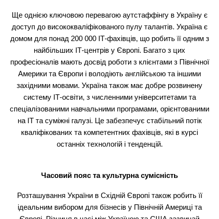
Ще однією ключовою перевагою аутстаффінгу в Україну є
доступ до висококваліфікованого пулу талантів. Україна є
домом для понад 200 000 ІТ-фахівців, що робить її одним з
найбільших ІТ-центрів у Європі. Багато з цих
професіоналів мають досвід роботи з клієнтами з Північної
Америки та Європи і володіють англійською та іншими
західними мовами. Україна також має добре розвинену
систему ІТ-освіти, з численними університетами та
спеціалізованими навчальними програмами, орієнтованими
на ІТ та суміжні галузі. Це забезпечує стабільний потік
кваліфікованих та компетентних фахівців, які в курсі
останніх технологій і тенденцій.
Часовий пояс та культурна сумісність
Розташування України в Східній Європі також робить її
ідеальним вибором для бізнесів у Північній Америці та