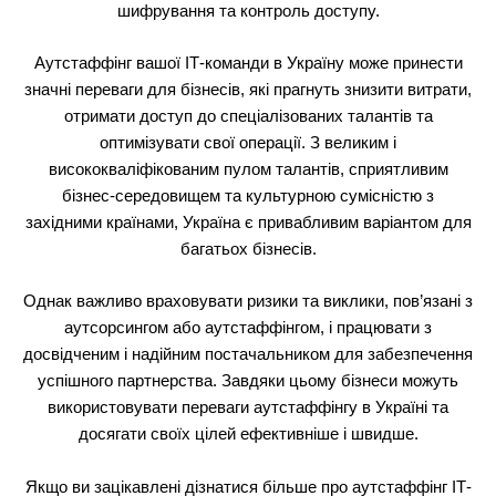
шифрування та контроль доступу.
Аутстаффінг вашої ІТ-команди в Україну може принести
значні переваги для бізнесів, які прагнуть знизити витрати,
отримати доступ до спеціалізованих талантів та
оптимізувати свої операції. З великим і
висококваліфікованим пулом талантів, сприятливим
бізнес-середовищем та культурною сумісністю з
західними країнами, Україна є привабливим варіантом для
багатьох бізнесів.
Однак важливо враховувати ризики та виклики, пов’язані з
аутсорсингом або аутстаффінгом, і працювати з
досвідченим і надійним постачальником для забезпечення
успішного партнерства. Завдяки цьому бізнеси можуть
використовувати переваги аутстаффінгу в Україні та
досягати своїх цілей ефективніше і швидше.
Якщо ви зацікавлені дізнатися більше про аутстаффінг ІТ-