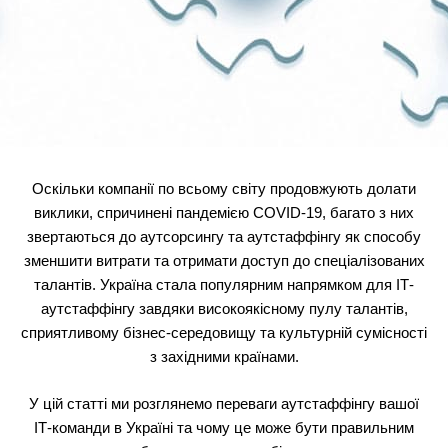
Оскільки компанії по всьому світу продовжують долати
виклики, спричинені пандемією COVID-19, багато з них
звертаються до аутсорсингу та аутстаффінгу як способу
зменшити витрати та отримати доступ до спеціалізованих
талантів. Україна стала популярним напрямком для ІТ-
аутстаффінгу завдяки високоякісному пулу талантів,
сприятливому бізнес-середовищу та культурній сумісності
з західними країнами.
У цій статті ми розглянемо переваги аутстаффінгу вашої
ІТ-команди в Україні та чому це може бути правильним