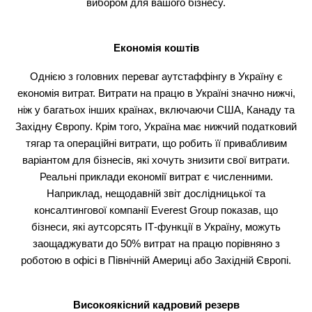
вибором для вашого бізнесу.
Економія коштів
Однією з головних переваг аутстаффінгу в Україну є
економія витрат. Витрати на працю в Україні значно нижчі,
ніж у багатьох інших країнах, включаючи США, Канаду та
Західну Європу. Крім того, Україна має нижчий податковий
тягар та операційні витрати, що робить її привабливим
варіантом для бізнесів, які хочуть знизити свої витрати.
Реальні приклади економії витрат є численними.
Наприклад, нещодавній звіт дослідницької та
консалтингової компанії Everest Group показав, що
бізнеси, які аутсорсять ІТ-функції в Україну, можуть
заощаджувати до 50% витрат на працю порівняно з
роботою в офісі в Північній Америці або Західній Європі.
Високоякісний кадровий резерв