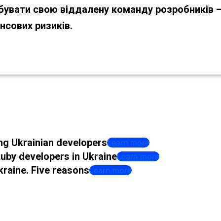
увати свою віддалену команду розробників 
нсових ризиків.
ng Ukrainian developers
Learn more
Ruby developers in Ukraine
Learn more
kraine. Five reasons
Learn more