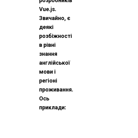
розробників
Vue.js.
Звичайно, є
деякі
розбіжності
в рівні
знання
англійської
мови і
регіоні
проживання.
Ось
приклади: