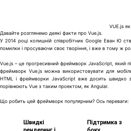
VUE.js я
Давайте розглянемо деякі факти про Vue.js.
У 2014 році колишній співробітник Google Еван Ю ст
помилки і просуваючи своє творіння, і вже в тому ж роц
Vue.js – це прогресивний фреймворк JavaScript, який пі
фреймворк Vue.js можна використовувати для мобіль
HTML і фреймворки JavaScript вже досить швидко з
порівнюють Vue з таким проектом, як Angular.
Що робить цей фреймворк популярним? Ось переваги:
Швидкі
Підтримка з
рендеринг і
боку