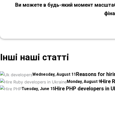
Ви можете в будь-який момент масштаб
фіна
Інші наші статті
Reasons for hiri
Wednesday, August 11
Hire 
Monday, August 9
Hire PHP developers in U
Tuesday, June 15