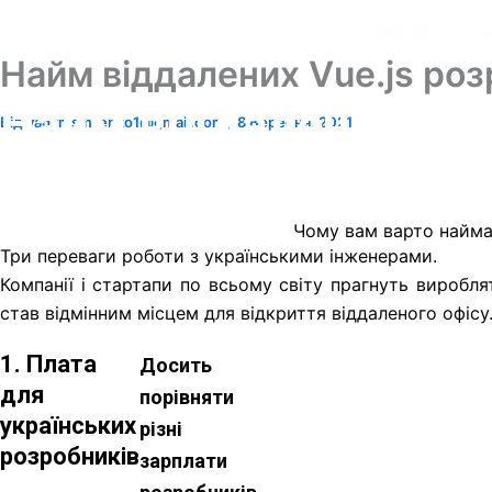
Перейти
About
Se
до
Найм віддалених Vue.js роз
вмісту
Найм віддалених Vue.
Від
vadymsmilenko1@gmail.com
/
8 Вересня, 2021
Чому вам варто найма
Три переваги роботи з українськими інженерами.
Компанії і стартапи по всьому світу прагнуть виробля
став відмінним місцем для відкриття віддаленого офіс
1. Плата
Досить
для
порівняти
українських
різні
розробників
зарплати