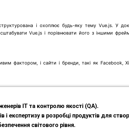
структурована і охоплює будь-яку тему Vue.js. У док
асштабувати Vue.js і порівнювати його з іншими фрей
ивим фактором, і сайти і бренди, такі як Facebook, X
женерів ІТ та контролю якості (QA).
в і експертизу в розробці продуктів для ство
езпечення світового рівня.