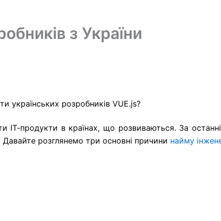
rvices
Technologies
Pricing
Career
робників з України
js розробників з Укр
ти українських розробників VUE.js?
ти ІТ-продукти в країнах, що розвиваються. За останні
у. Давайте розглянемо три основні причини
найму інжене