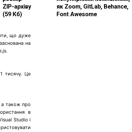
ZIP-архіву
як Zoom, GitLab, Behance,
(59 Кб)
Font Awesome
боти, що дуже
заснована на
.js.
1 тисячу. Це
, а також про
користання в
sual Studio і
ристовувати