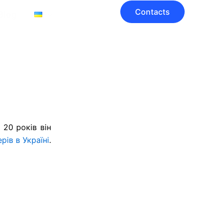
Contacts
Blog
аїни
 20 років він
рів в Україні
.