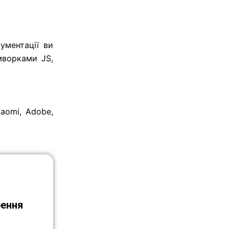
ументації ви
мворками JS,
iaomi, Adobe,
рення