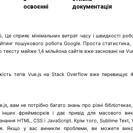
освоєнні
документація
КБ. Це сприяє мінімальних витрат часу і швидкості ро
йтинг пошукового робота Google. Проста статистика, 
о тексту майже 1,4 мільйона сайтів вже засновані на Vue
ість тегів Vue.js на Stack Overflow вже перевищує 4
s, вам не потрібно багато знань про різні бібліотеках
ід інших фреймворків і дає привід для масового ви
ння HTML, CSS і JavaScript. Крім того, Sublime Text, Vi
ня. Якщо у вас виникли проблеми, ви можете вико