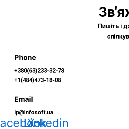
Зв'я
Пишіть і 
спілку
Phone
+380(63)233-32-78
+1(484)473-18-08
Email
ip@infosoft.ua
Facebook
Linkedin
X-