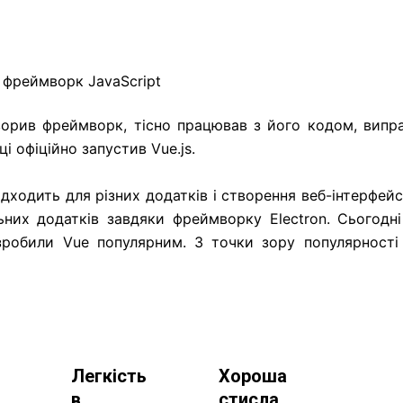
к фреймворк JavaScript
ворив фреймворк, тісно працював з його кодом, випра
і офіційно запустив Vue.js.
дходить для різних додатків і створення веб-інтерфейсі
них додатків завдяки фреймворку Electron. Сьогодн
робили Vue популярним. З точки зору популярності
Легкість
Хороша
в
стисла