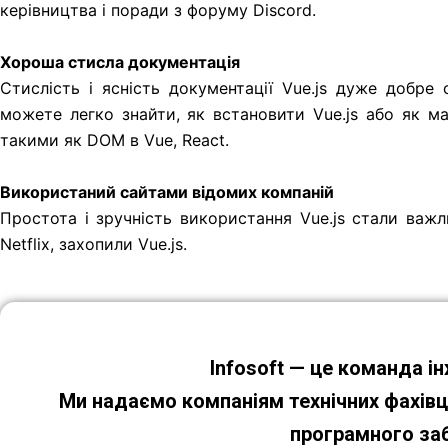
керівництва і поради з форуму Discord.
Хороша стисла документація
Стислість і ясність документації Vue.js дуже добре 
можете легко знайти, як встановити Vue.js або як м
такими як DOM в Vue, React.
Використаний сайтами відомих компаній
Простота і зручність використання Vue.js стали важл
Netflix, захопили Vue.js.
Infosoft — це команда ін
Ми надаємо компаніям технічних фахівці
програмного заб