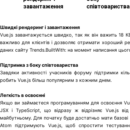
завантаження
співтовариства
Швидкі рендеринг і завантаження
Vue.js завантажується швидко, так як він важить 18 
важливо для клієнтів і дозволяє отримати хороший ре
даних сайту Trends.BuiltWith: на момент написання цьог
Підтримка з боку співтовариства
Завдяки активності учасників форуму підтримки кільк
робить Vue.js більш популярним з кожним днем.
Легкість в освоєнні
Якщо ви займаєтеся програмуванням для освоєння Vue.j
JSX і TypeScript, що відразу ж відрізняє Vue.js в
майбутньому. Для початку буде достатньо мати базові зна
Atom підтримують Vue.js, щоб спростити тестуван