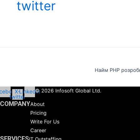
twitter
Найм PHP розробни
©
2026
Infosoft Global Ltd.
cebook
X-
Linkedin
twitter
COMPANY
About
Pricing
Write For Us
Career
SERVICES
IT Outstaffing