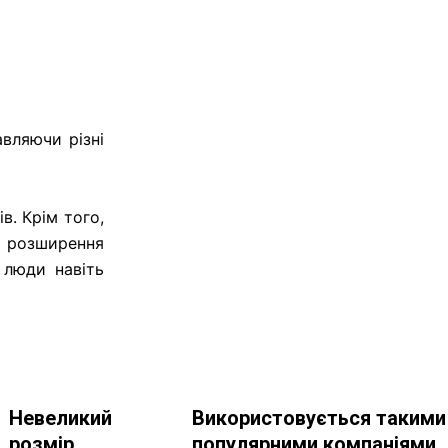
вляючи різні
в. Крім того,
і розширення
 люди навіть
Невеликий
Використовується такими
розмір
популярними компаніями,