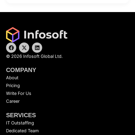
F
X
L
a
-
i
c
t
n
©
2026
Infosoft Global Ltd.
e
w
k
b
i
e
COMPANY
o
t
d
o
t
i
About
k
e
n
r
Pricing
Write For Us
Career
SERVICES
IT Outstaffing
Dedicated Team