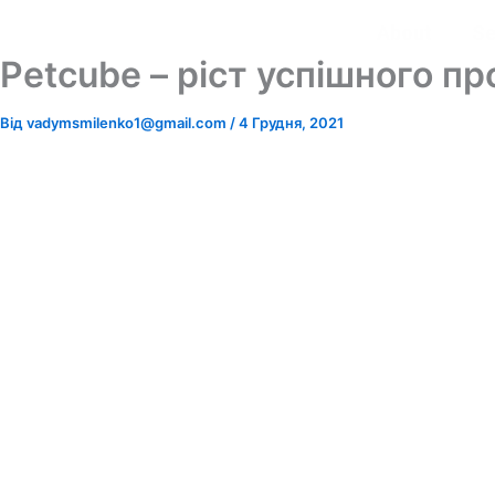
Перейти
About
Se
до
Petcube – ріст успішного п
вмісту
Від
vadymsmilenko1@gmail.com
/
4 Грудня, 2021
Petcu