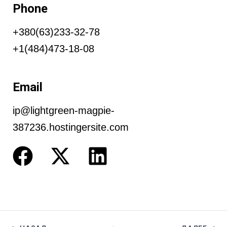
Phone
+380(63)233-32-78
+1(484)473-18-08
Email
ip@lightgreen-magpie-
387236.hostingersite.com
F
X
L
a
-
i
c
t
n
e
w
k