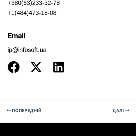
+380(63)233-32-78
+1(484)473-18-08
Email
ip@infosoft.ua
F
X
L
a
-
i
c
t
n
e
w
k
b
i
e
ПОПЕРЕДНІЙ
ДАЛІ
o
t
d