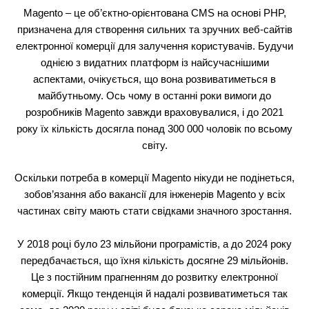
Magento – це об’єктно-орієнтована CMS на основі PHP,
призначена для створення сильних та зручних веб-сайтів
електронної комерції для залучення користувачів. Будучи
однією з видатних платформ із найсучаснішими
аспектами, очікується, що вона розвиватиметься в
майбутньому. Ось чому в останні роки вимоги до
розробників Magento завжди враховувалися, і до 2021
року їх кількість досягла понад 300 000 чоловік по всьому
світу.
Оскільки потреба в комерції Magento нікуди не подінеться,
зобов’язання або вакансії для інженерів Magento у всіх
частинах світу мають стати свідками значного зростання.
У 2018 році було 23 мільйони програмістів, а до 2024 року
передбачається, що їхня кількість досягне 29 мільйонів.
Це з постійним прагненням до розвитку електронної
комерції. Якщо тенденція й надалі розвиватиметься так