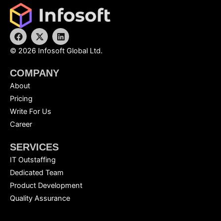
o
t
i
k
e
n
F
X
L
r
a
-
i
c
t
n
©
2026
Infosoft Global Ltd.
e
w
k
b
i
e
COMPANY
o
t
d
o
t
i
About
k
e
n
r
Pricing
Write For Us
Career
SERVICES
IT Outstaffing
Dedicated Team
Product Development
Quality Assurance