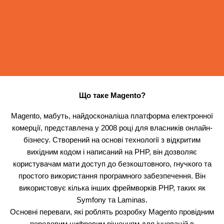
Що таке Magento?
Magento, мабуть, найдосконаліша платформа електронної
комерції, представлена у 2008 році для власників онлайн-
бізнесу. Створений на основі технології з відкритим
вихідним кодом і написаний на PHP, він дозволяє
користувачам мати доступ до безкоштовного, гнучкого та
простого використання програмного забезпечення. Він
використовує кілька інших фреймворків PHP, таких як
Symfony та Laminas.
Основні переваги, які роблять розробку Magento провідним
передовим цифровим рішенням для інновацій в